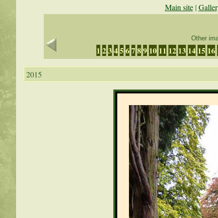
Main site
|
Galler
Other ima
1
2
3
4
5
6
7
8
9
10
11
12
13
14
15
16
2015